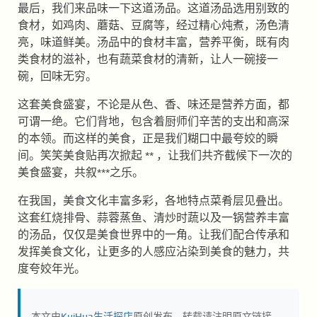
最后，我们来品味一下这道汤品。这道汤品选用别致的
食材，如鸡肉、蘑菇、豆腐等，经过精心炖煮，汤色清
亮，味道鲜美。汤品中的食材丰富，营养平衡，既有肉
类食材的滋补，也有蔬菜食材的清新，让人一碗接一
碗，回味无穷。
这套美食盛宴，不论是从色、香、味还是营养方面，都
可谓一绝。它们背地，包含着厨师们辛苦的支出和高深
的本领。而这样的美食，正是我们糊口中最夸姣的瞬
间。笑笑美食贴再次掀起 ** ，让我们共齐截候下一次的
美食盛宴，共叙***之乐。
在我国，美食文化丰富多彩，各地特点菜肴层见叠出。
这套红烧排骨、蒜蓉蒸鱼、清炒时蔬以及一锅营养丰富
的汤品，仅仅是美食世界中的一角。让我们配合传承和
发挥美食文化，让更多的人感应沾染到美食的魅力，共
度夸姣年光。
本文由
KuiHua生活探店
原创发布，转载请注明原文链接。