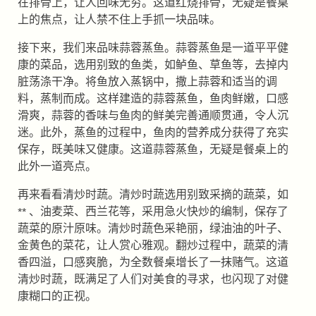
在排骨上，让人回味无穷。这道红烧排骨，无疑是餐桌
上的焦点，让人禁不住上手抓一块品味。
接下来，我们来品味蒜蓉蒸鱼。蒜蓉蒸鱼是一道平平健
康的菜品，选用别致的鱼类，如鲈鱼、草鱼等，去掉内
脏荡涤干净。将鱼放入蒸锅中，撒上蒜蓉和适当的调
料，蒸制而成。这样建造的蒜蓉蒸鱼，鱼肉鲜嫩，口感
滑爽，蒜蓉的香味与鱼肉的鲜美完善通顺贯通，令人沉
迷。此外，蒸鱼的过程中，鱼肉的营养成分获得了充实
保存，既美味又健康。这道蒜蓉蒸鱼，无疑是餐桌上的
此外一道亮点。
再来看看清炒时蔬。清炒时蔬选用别致采摘的蔬菜，如
** 、油麦菜、西兰花等，采用急火快炒的编制，保存了
蔬菜的原汁原味。清炒时蔬色采艳丽，绿油油的叶子、
金黄色的菜花，让人赏心雅观。翻炒过程中，蔬菜的清
香四溢，口感爽脆，为全数餐桌增长了一抹赌气。这道
清炒时蔬，既满足了人们对美食的寻求，也闪现了对健
康糊口的正视。