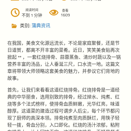
阅读时间
查看
1609
不到 1 分钟
类别:
蒲典资讯
在我国，美食文化源远流长，不论是家庭聚餐，还是节
日道贺，都离不开丰富的菜肴。近日，笑笑美食贴再次
掀起 ** ，一套红烧排骨、蒜蓉蒸鱼、清炒时蔬以及一锅
营养丰富的汤品，让人垂涎三尺，口水流一地。这篇文
章将带领大师领略这套美食的魅力，并参议它们背地的
故事。
首先，让我们来看看这道红烧排骨。红烧排骨是一道经
典的中华丽食，选用别致的排骨，经过焯水、炖煮、红
烧等多个法式榜样，使排骨血质鲜嫩，光华红亮，味道
醇厚。这道菜的建造过程可谓步人后尘，每个环节都闪
现了厨师的高深本领。排骨炖煮至肉质酥烂，用筷子轻
轻一拨，骨血分别，入口即化。红烧的汤汁浓郁，粘附