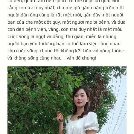
có tiền, quan tâm đến lợi ích có thể được bỏ qua. Nói
rằng con trai duy nhất, cha mẹ già gánh nặng trên một
người đàn ông cũng là rất mệt mỏi, gần đây một người
bạn của cha một đột quỵ, một người mẹ bị bệnh, và đưa
con đến bệnh viện, vâng, con trai duy nhất là mệt mỏi.
Cuộc sống là ngọt và đắng, thư giãn, miễn là những
người bạn yêu thương, bạn có thể làm việc cùng nhau
cho cuộc sống, chúng tôi không kết hôn với nông thôn ~
và không sống cùng nhau ~ vấn đề chung!