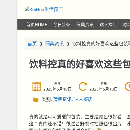
KuiHua生活探店
让你的生活更精彩
首页HOME
今日头条
蒲典资讯
达人探店
时
首页
❯
蒲典资讯
❯
饮料控真的好喜欢这些包装
饮料控真的好喜欢这些
创建
更新
2025年5月10日
2025年5月10日
类别:
蒲典资讯
,
达人探店
真的就是可可爱爱的包装，主要是颜色很好看，
这个真的还不错！很适合野餐时拍照也很出片，