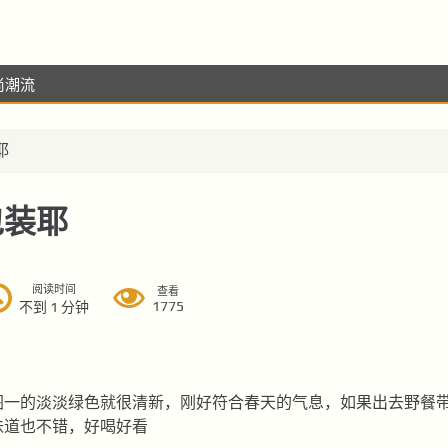
尚潮流
耶
包装耶
阅读时间
查看
1775
不到 1 分钟
图一的淡淡绿色就很清新，刚好符合春天的气息，如果出去野餐
味道也不错，好喝好看