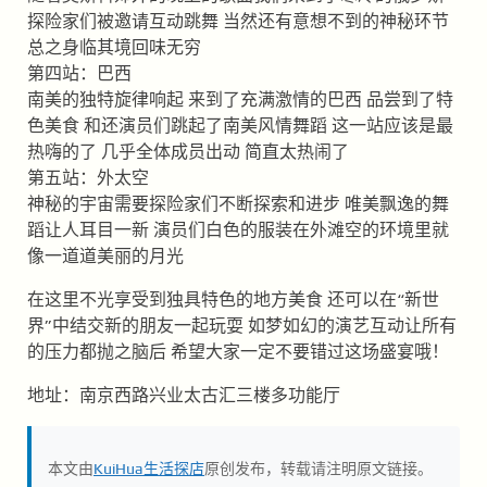
探险家们被邀请互动跳舞 当然还有意想不到的神秘环节
总之身临其境回味无穷
第四站：巴西
南美的独特旋律响起 来到了充满激情的巴西 品尝到了特
色美食 和还演员们跳起了南美风情舞蹈 这一站应该是最
热嗨的了 几乎全体成员出动 简直太热闹了
第五站：外太空
神秘的宇宙需要探险家们不断探索和进步 唯美飘逸的舞
蹈让人耳目一新 演员们白色的服装在外滩空的环境里就
像一道道美丽的月光
在这里不光享受到独具特色的地方美食 还可以在“新世
界”中结交新的朋友一起玩耍 如梦如幻的演艺互动让所有
的压力都抛之脑后 希望大家一定不要错过这场盛宴哦！
地址：南京西路兴业太古汇三楼多功能厅
本文由
KuiHua生活探店
原创发布，转载请注明原文链接。