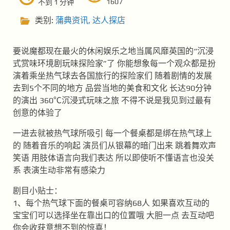
1607
不到 1 分钟
类别:
蒲典资讯
,
达人探店
要说魔都现在最火的休闲娱乐之地当属风靡英国的“沉浸
式赏味环境剧玩味探险家”了 你能想象每一个观众都是扮
演着乘坐热气球去各国旅行的探险家们 随着剧情的发展
去到5个不同的地方 品尝当地的美食和文化 长达90分钟
的演出 360℃沉浸式玩味之旅 不得不说是我见到过最有
创意的体验了
一进去就被热气球所吸引 每一个餐桌都是绑在热气球上
的 随着音乐的响起 演员们从银幕的暗门出来 跳着舞欢声
笑语 用肢体语言向我们表达 所以即使听不懂语言也没关
系 表演生动非常有感染力
剧目小贴士：
1、每个热气球下面的餐桌可容纳68人 如果喜欢互动的
宝宝们可以选择坐在靠出口的位置哦 大胆一点 去互动吧
你会收获意想不到的惊喜！