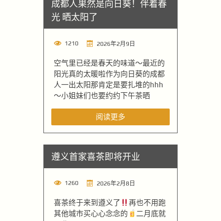
成都人果然是向日葵！伴着春
光 晒太阳了
1210
2026年2月9日
空气里已经是春天的味道～最近的
阳光真的太暖啦作为向日葵的成都
人一出太阳那肯定是要扎堆的hhh
～小姐妹们也要约约下午茶晒
阅读更多
遵义首家喜茶即将开业
1260
2026年2月8日
喜茶终于来到遵义了
再也不用跑
其他城市买心心念念的
二月底就