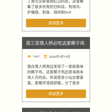
丁是北京新晋网红日料街，这里聚
集了敲多优秀的日料店，有烧鸟、
炉端烧、刺身、烧肉和bist
阅读更多
逛三亚情人桥必吃这家椰子鸡
1047
2026年2月14日
我在情人桥旁边发现了一家超美味
的椰子鸡，这家椰子鸡还是海南本
地人开的店，听说很多小仙女都喜
爱。套餐环境很舒服，分了很多
阅读更多