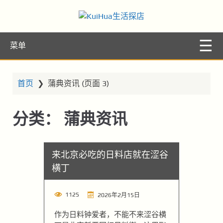
KuiHua生活探
让你的生活更精彩
菜单
店
首页
❯
蒲典资讯
(页面 3)
分类：
蒲典资讯
来北京必吃的日料店就在涩谷
横丁
1125
2026年2月15日
作为日料钟爱者，不能不来涩谷横