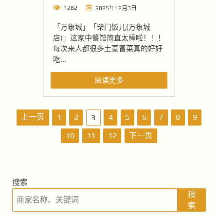
1282
2025年12月3日
「万象城」「柴门饭儿(万象城
店)」这家中餐馆简直太棒啦！！！
每次来人都很多土豪冒菜真的好好
吃...
阅读更多
文
上一页
1
2
4
5
6
7
8
9
3
章
10
11
12
下一页
导
航
搜索
搜
索