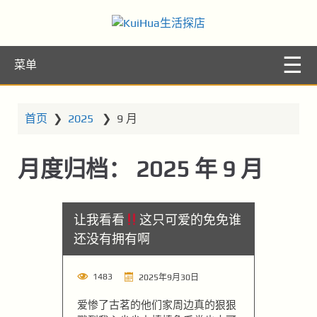
KuiHua生活探
让你的生活更精彩
菜单
店
首页
❯
2025
❯
9 月
月度归档：
2025 年 9 月
让我看看
这只可爱的免免谁
还没有拥有啊
1483
2025年9月30日
爱惨了古茗的他们家周边真的狠狠