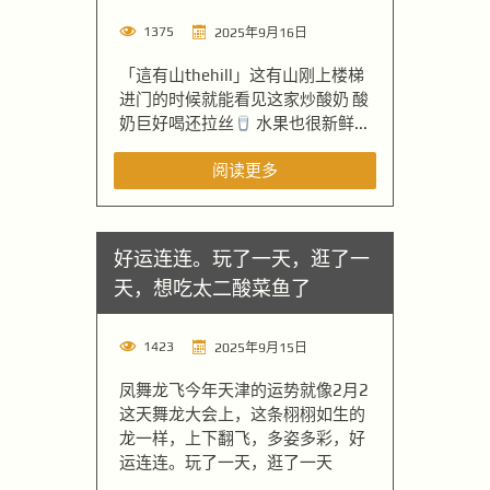
1375
2025年9月16日
「這有山thehill」这有山刚上楼梯
进门的时候就能看见这家炒酸奶 酸
奶巨好喝还拉丝
水果也很新鲜...
阅读更多
好运连连。玩了一天，逛了一
天，想吃太二酸菜鱼了
1423
2025年9月15日
凤舞龙飞今年天津的运势就像2月2
这天舞龙大会上，这条栩栩如生的
龙一样，上下翻飞，多姿多彩，好
运连连。玩了一天，逛了一天