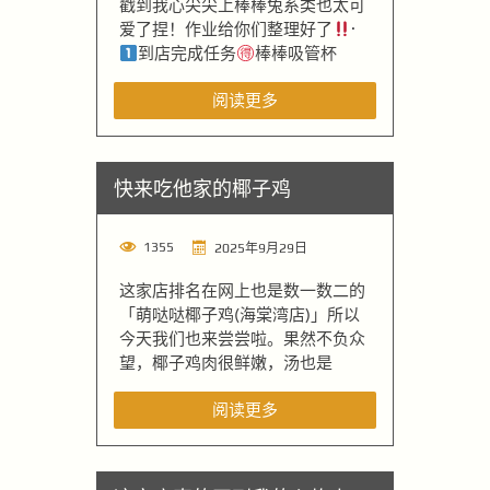
戳到我心尖尖上棒棒兔系类也太可
爱了捏！作业给你们整理好了
·
到店完成任务
棒棒吸管杯
阅读更多
快来吃他家的椰子鸡
1355
2025年9月29日
这家店排名在网上也是数一数二的
「萌哒哒椰子鸡(海棠湾店)」所以
今天我们也来尝尝啦。果然不负众
望，椰子鸡肉很鲜嫩，汤也是
阅读更多